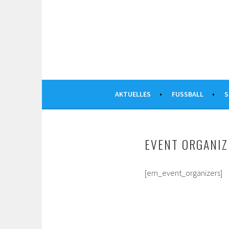
Springe
zum
Inhalt
AKTUELLES
FUSSBALL
S
EVENT ORGANIZ
[em_event_organizers]