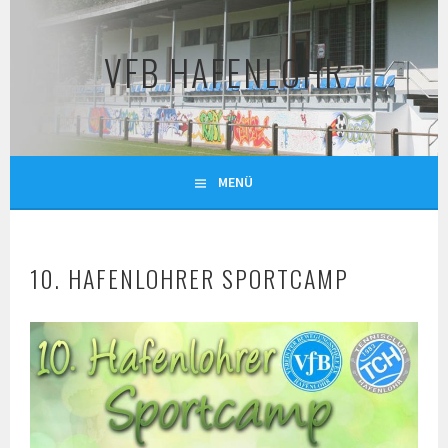
Springe
zum
VFB HAFENLOHR
Inhalt
MENÜ
10. HAFENLOHRER SPORTCAMP