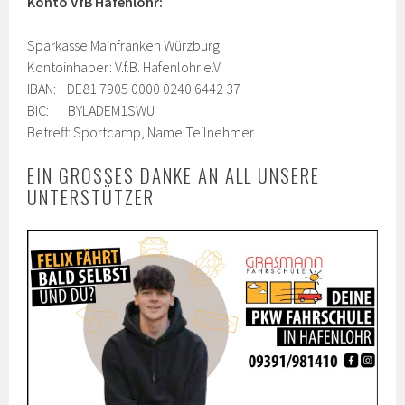
Konto VfB Hafenlohr:
Sparkasse Mainfranken Würzburg
Kontoinhaber: V.f.B. Hafenlohr e.V.
IBAN: DE81 7905 0000 0240 6442 37
BIC: BYLADEM1SWU
Betreff: Sportcamp, Name Teilnehmer
EIN GROSSES DANKE AN ALL UNSERE U
NTERSTÜTZER