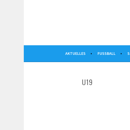
Springe
zum
Inhalt
AKTUELLES
FUSSBALL
S
U19